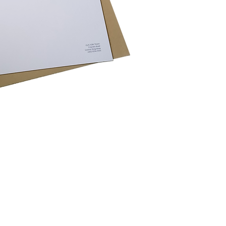
раў
Спосабы аплаты