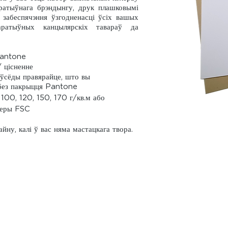
атыўнага брэндынгу, друк плашковымі
я забеспячэння ўзгодненасці ўсіх вашых
ратыўных канцылярскіх тавараў да
Pantone
/ цісненне
аўсёды правярайце, што вы
 без пакрыцця Pantone
100, 120, 150, 170 г/кв.м або
перы FSC
йну, калі ў вас няма мастацкага твора.
Даступнасць
Загрузіць файлы
Бізнес
Шаблоны картак
Пастаўка тво
мастацтва