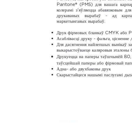
Pantone® (PMS) для вашага карпар
колерамі з'яўляецца абавязковым дл
друкаваных вырабаў - ад карпа
маркетынгавых вырабаў.
Друк фірмовых бланкаў CMYK або 
Асаблівасці друку - фальга, цісненне 
Для дасягнення найлепшых вынікаў з
выкарыстоўваеце каляровыя эталоны
Друкуецца на паперы таўшчынёй 80, 
таўсцейшай паперы або фірмовай па
Адна- або двухбаковы друк
Скарыстайцеся нашымі паслугамі дыза
© Copyright
Палітыка
прыватнасці