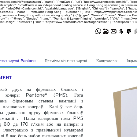
ntcards.com.hk/#organization", "name": "PrintCards", "url": "https://www.printcards.com.hk/", "logo
ption": "PrintCards is an independent printing service in Hong Kong specializing in premium bu
": "info@PrintCards.com.hk", "availableLanguage": ["English", "Chinese"] }, "sameAs": [ "https://
s.com.hk/", "name": "PrintCards Hong Kong", "publisher": { "@id": "https://www.printcards.com.hk/#
g services in Hong Kong without sacrificing quality." }, { "@type": "Service", "name": "Pantone Bus
ry." }, { "@type": "Service", "name": "Premium & Luxury Printing", "provider": { "@id": "https://ww
 Design", "provider": { "@id": "https://www.printcards.com.hk/#organization" }, "description": "Pr
тныя карткі Pantone
Прэміум візітныя карткі
Канцтавары
Індыв
МЕНТ
, каб друк на фірмовых бланках і
ыя колеры Pantone® (PMS). Гэта
авана фірмовым стылем кампаніі з
х плашковых колераў. Калі ў вас ёсць
эты дыяпазон друку фірмовых бланкаў
кампаніі . Наша каляровая гама PMS
д 80 да 170 г/кв.м або на паперы з
 ілюстрацыю з правільнымі нумарамі
лі ў вас ёсць набор вызначаных колераў