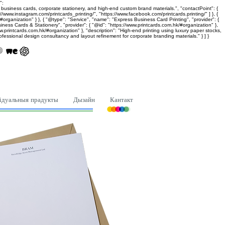
":
siness cards, corporate stationery, and high-end custom brand materials.", "contactPoint": {
www.instagram.com/printcards_printing/", "https://www.facebook.com/printcards.printing/" ] }, {
organization" } }, { "@type": "Service", "name": "Express Business Card Printing", "provider": {
iness Cards & Stationery", "provider": { "@id": "https://www.printcards.com.hk/#organization" },
w.printcards.com.hk/#organization" }, "description": "High-end printing using luxury paper stocks,
ofessional design consultancy and layout refinement for corporate branding materials." } ] }
ідуальныя прадукты
Дызайн
Кантакт