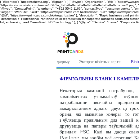
{ "@context": "https://schema.org", "@graph": [ { "@type": "Organization", "@id": "https://www.pri
"https://static.wixstatic.com/media/8f9b1a_0a0a0a0a0a0a0a0a0a0a0a0a0a0a0a0a~mv2.png", "descri
"@type": "ContactPoint", "telephone": "+852-5542-1166", "contactType": "customer service", "email
"@type": "WebSite", "@id": "https://www.printcards.com.hk/#website", "url": "https://www.printcard
"@id": "https://www.printcards.com.hk/#organization" }, "description": "Rapid business card printin
"description": "Professional Pantone® color reproduction for corporate business cards and statione
foil, embossing, and GreenTouch NFC technology." }, { "@type": "Service", "name": "Corporate Print
дадому
Экспрэс візітныя карткі
Візі
ФІРМУАЛЬНЫ БЛАНК І КАМПЛІ
Некаторыя кампаніі патрабуюць
кампліментах утрымліваў пэўн
патрабаванне звычайна прадыкт
выкарыстаннем аднаго, двух ці тро
брэнд, які вызначае колеры, то г
з'яўляецца правільным для вашай 
друкуецца на паперы таўшчынёй а
брэндам FSC. Калі вы дасце сваю
Pantone, мы зробім усё астатняе! Ка