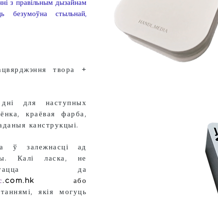
энні з правільным дызайнам
ь безумоўна стыльнай,
ацвярджэння твора +
дні для наступных
ёнка, краёвая фарба,
аданыя канструкцыі.
ца ў залежнасці ад
цы. Калі ласка, не
яртацца да
с
.com.hk
або
таннямі, якія могуць