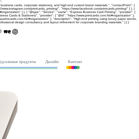
":
siness cards, corporate stationery, and high-end custom brand materials.", "contactPoint": {
www.instagram.com/printcards_printing/", "https://www.facebook.com/printcards.printing/" ] }, {
organization" } }, { "@type": "Service", "name": "Express Business Card Printing", "provider": {
iness Cards & Stationery", "provider": { "@id": "https://www.printcards.com.hk/#organization" },
w.printcards.com.hk/#organization" }, "description": "High-end printing using luxury paper stocks,
ofessional design consultancy and layout refinement for corporate branding materials." } ] }
ідуальныя прадукты
Дызайн
Кантакт