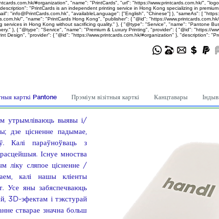
ntcards.com.hk/#organization", "name": "PrintCards", "url": "https://www.printcards.com.hk/", "logo
ption": "PrintCards is an independent printing service in Hong Kong specializing in premium bu
": "info@PrintCards.com.hk", "availableLanguage": ["English", "Chinese"] }, "sameAs": [ "https://
s.com.hk/", "name": "PrintCards Hong Kong", "publisher": { "@id": "https://www.printcards.com.hk/#
g services in Hong Kong without sacrificing quality." }, { "@type": "Service", "name": "Pantone Bus
ry." }, { "@type": "Service", "name": "Premium & Luxury Printing", "provider": { "@id": "https://ww
 Design", "provider": { "@id": "https://www.printcards.com.hk/#organization" }, "description": "Pr
тныя карткі Pantone
Прэміум візітныя карткі
Канцтавары
Індыв
фам утрымліваюць выявы і/
ы; дзе цісненне падымае,
ў. Калі параўноўваць з
прасцейшыя. Існуе мноства
ым ліку сляпое цісненне /
аем, калі нашы кліенты
т. Усе яны забяспечваюць
ай, 3D-эфектам і тэкстурай
анне стварае значна больш