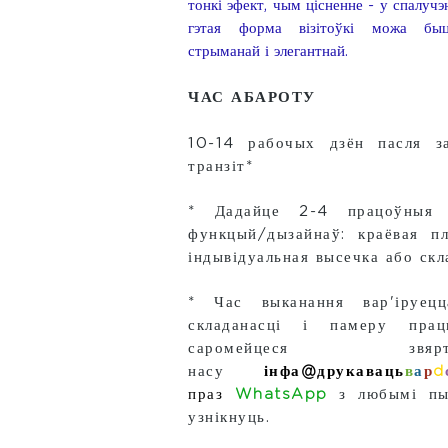
тонкі эфект, чым цісненне - у спалуч
гэтая форма візітоўкі можа быц
стрыманай і элегантнай.
ЧАС АБАРОТУ
10-14 рабочых дзён пасля з
транзіт*
* Дадайце 2-4 працоўныя 
функцый/дызайнаў: краёвая пл
індывідуальная высечка або скл
* Час выканання вар'іруец
складанасці і памеру пра
саромейцеся зв
нас
у
інфа@
друкаваць
в
а
р
d
праз
WhatsApp
з любымі пы
узнікнуць.