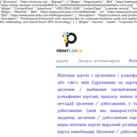
{ "@context": "https://schema.org", "@graph": [ { "@type": "Organization", "@id": "https://www.pri
"https://static.wixstatic.com/media/8f9b1a_0a0a0a0a0a0a0a0a0a0a0a0a0a0a0a0a~mv2.png", "descri
"@type": "ContactPoint", "telephone": "+852-5542-1166", "contactType": "customer service", "email
"@type": "WebSite", "@id": "https://www.printcards.com.hk/#website", "url": "https://www.printcard
"@id": "https://www.printcards.com.hk/#organization" }, "description": "Rapid business card printin
"description": "Professional Pantone® color reproduction for corporate business cards and statione
foil, embossing, and GreenTouch NFC technology." }, { "@type": "Service", "name": "Corporate Print
дадому
Экспрэс візітныя карткі
Візі
Візітныя карткі з цісненнем і рэлье
або тэкст, якія ўдрукаваны на картц
цісненне / выбіванне паглыблення
рэльефнымі картамі, працэсы значна 
метадаў ціснення / дэбосавання, у т
дэбосаванне (якія мы выкарыстоўв
жадаюць ціснення / дэбосавання кар
вашы візітныя карткі выразнай розніц
карты навобмацак Цісненне / дэбосав